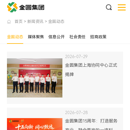
首页
>
新闻资讯
>
金圆动态
金圆动态
媒体聚焦
信息公开
社会责任
招商政策
2026-07-29
金圆集团上海协同中心正式
揭牌
2026-07-28
金圆集团15周年：打造服务