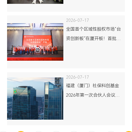
2026-07-17
全国首个区域性股权市场“台
资创新板”在厦开板！首批22
家台企入板
2026-07-17
福建（厦门）社保科创基金
2026年第一次合伙人会议在
厦召开