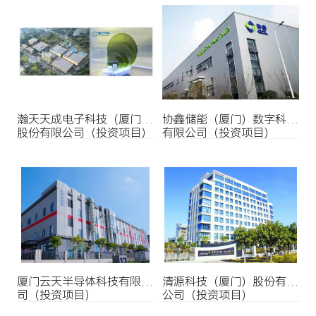
瀚天天成电子科技（厦门）
协鑫储能（厦门）数字科技
股份有限公司（投资项目）
有限公司（投资项目）
厦门云天半导体科技有限公
清源科技（厦门）股份有限
司（投资项目）
公司（投资项目）