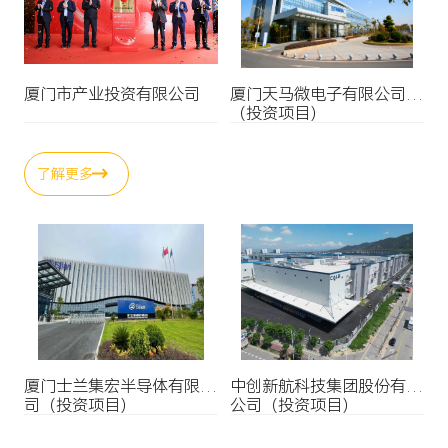
厦门市产业投资有限公司
厦门天马微电子有限公司
（投资项目）
了解更多
厦门士兰集宏半导体有限公
中创新航科技集团股份有限
司（投资项目）
公司（投资项目）